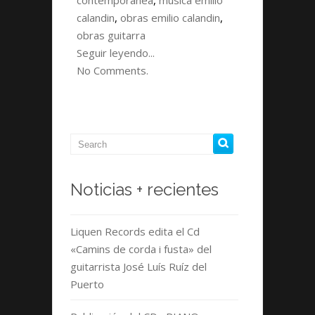
contemporanea
o
n
,
musica emilio
ti
calandin
,
obras emilio calandin
,
k
r
obras guitarra
Seguir leyendo...
No Comments.
Noticias + recientes
Liquen Records edita el Cd
«Camins de corda i fusta» del
guitarrista José Luís Ruíz del
Puerto