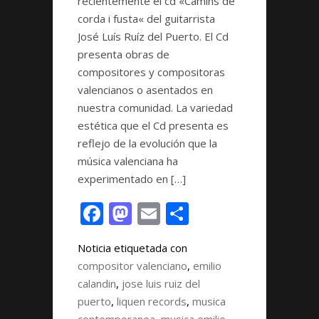
recientemente el cd «Camins de
corda i fusta« del guitarrista
José Luís Ruíz del Puerto. El Cd
presenta obras de
compositores y compositoras
valencianos o asentados en
nuestra comunidad. La variedad
estética que el Cd presenta es
reflejo de la evolución que la
música valenciana ha
experimentado en […]
F
M
E
C
ac
as
m
o
Noticia etiquetada con
e
to
ai
m
compositor valenciano
,
emilio
b
d
l
p
calandin
,
jose luis ruiz del
o
o
ar
puerto
,
liquen records
,
musica