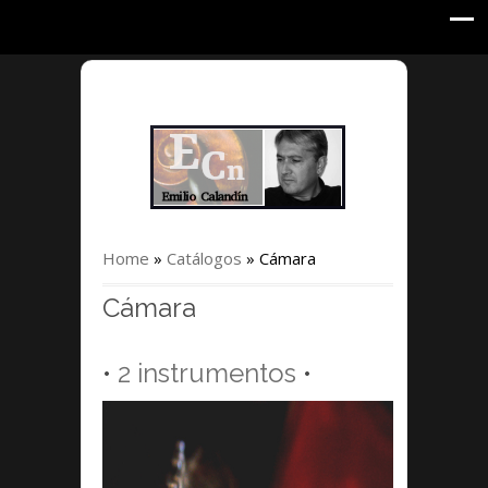
Home
»
Catálogos
»
Cámara
Cámara
•
2 instrumentos
•