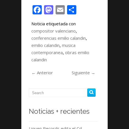
Calandín
F
M
E
C
ac
as
m
o
Noticia etiquetada con
e
to
ai
m
compositor valenciano
,
b
d
l
p
conferencias emilio calandin
,
o
o
ar
emilio calandin
,
musica
contemporanea
o
n
,
obras emilio
ti
calandin
k
r
←
Anterior
Siguiente
→
Noticias + recientes
Liquen Records edita el Cd