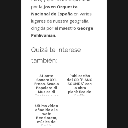
por la
Joven Orquesta
Nacional de España
en varios
lugares de nuestra geografía,
dirigida por el maestro
George
Pehlivanian
.
Quizá te interese
también:
Atlante
Publicación
Sonoro XXI.
del CD "PIANO
Freon. Scuola
SOUNDS" con
Popolare di
la obra
Musica di
pianística de
Testaccio. 25
Emilio
Ottobre 2013
Calandín
Último vídeo
añadido a la
web:
Beniflorem,
música de
Emilio