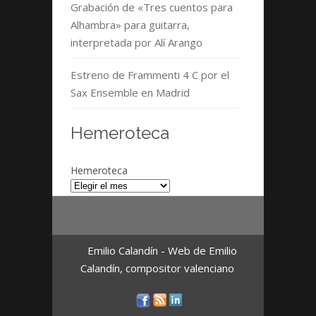
Grabación de «Tres cuentos para
Alhambra» para guitarra,
interpretada por Alí Arango
Estreno de Frammenti 4 C por el
Sax Ensemble en Madrid
Hemeroteca
Hemeroteca
Emilio Calandín - Web de Emilio
Calandín, compositor valenciano