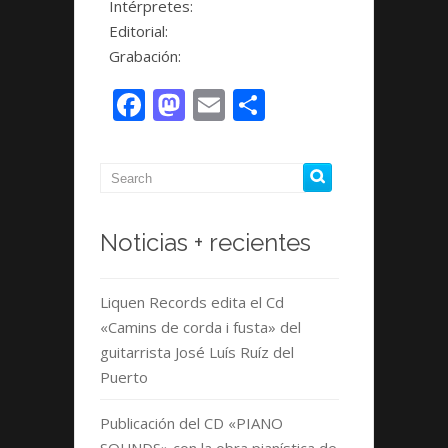
Intérpretes:
Editorial:
Grabación:
Facebook
Mastodon
Email
Compartir
Noticias + recientes
Liquen Records edita el Cd
«Camins de corda i fusta» del
guitarrista José Luís Ruíz del
Puerto
Publicación del CD «PIANO