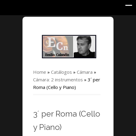
Home
»
Catálogos
»
Cámara
»
Cámara: 2 instrumentos
»
3´ per
Roma (Cello y Piano)
3´ per Roma (Cello
y Piano)