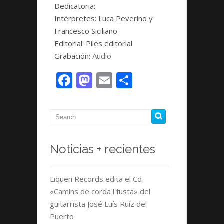
Dedicatoria:
Intérpretes:
Luca Peverino y
Francesco Siciliano
Editorial:
Piles editorial
Grabación:
Audio
Facebook
Mastodon
Email
Compartir
Noticias + recientes
Liquen Records edita el Cd
«Camins de corda i fusta» del
guitarrista José Luís Ruíz del
Puerto